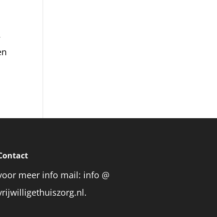
.
en
Contact
voor meer info mail: info @
vrijwilligethuiszorg.nl.