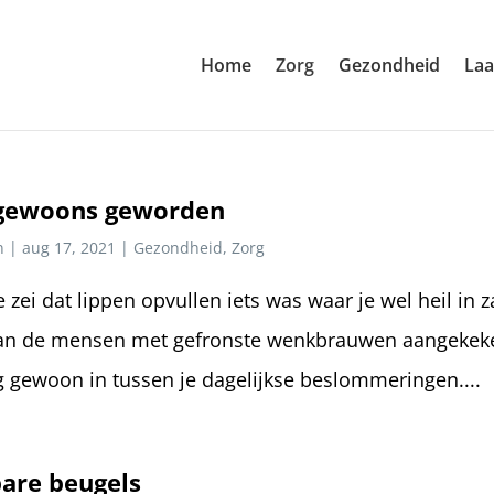
Home
Zorg
Gezondheid
Laa
l gewoons geworden
n
|
aug 17, 2021
|
Gezondheid
,
Zorg
e zei dat lippen opvullen iets was waar je wel heil in z
 van de mensen met gefronste wenkbrauwen aangekek
g gewoon in tussen je dagelijkse beslommeringen....
bare beugels