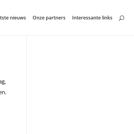
tste nieuws
Onze partners
Interessante links
ag,
en.